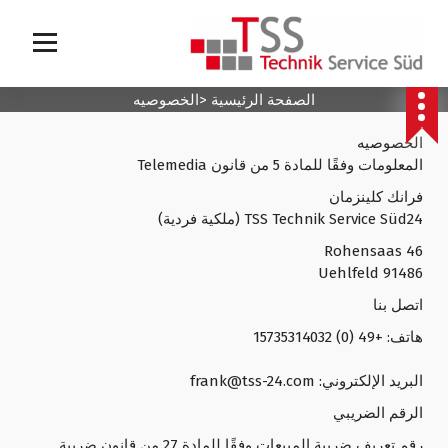
Your Health is your wealth
الصفحة الرئيسية
<
الخصوصيه
الخصوصيه
المعلومات وفقًا للمادة 5 من قانون Telemedia
فرانك كلينزمان
TSS Technik Service Süd24 (ملكية فردية)
Rohensaas 46
91486 Uehlfeld
اتصل بنا
هاتف: +49 (0) 15735314032
البريد الإلكتروني: frank@tss-24.com
الرقم الضريبي
رقم تعريف ضريبة المبيعات وفقًا للمادة 27 من قانون ضريبة