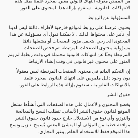
من الممكن معرفة انتهاك قانوني معين. بمجرد علمنا بمثل هذه
الانتهاكات القانونية ، سنقوم بإزالة هذا المحتوى على الفور.
المسؤولية عن الروابط
يحتوي عرضنا على روابط لمواقع خارجية لأطراف ثالثة ليس لدينا
أي تأثير على محتواها. لذلك ، لا يمكننا قبول أي مسؤولية عن هذا
المحتوى الخارجي. يتحمل مزود الصفحات أو مشغلها دائمًا
مسؤولية محتوى الصفحات المرتبطة. تم فحص الصفحات
المرتبطة بحثًا عن انتهاكات قانونية محتملة في وقت ربطها. لم يتم
العثور على محتوى غير قانوني في وقت إنشاء الارتباط.
إن التحكم الدائم في محتوى الصفحات المرتبطة ليس معقولاً
دون وجود دليل ملموس على انتهاك القانون. بمجرد علمنا
بالانتهاكات القانونية ، سنقوم بإزالة هذه الروابط على الفور.
حقوق النشر
يخضع المحتوى والأعمال على هذه الصفحات التي أنشأها مشغل
الموقع لقانون حقوق النشر الألماني. تتطلب النسخ والمعالجة
والتوزيع وأي نوع من الاستغلال خارج حدود قانون حقوق النشر
موافقة خطية من المؤلف أو المنشئ المعني. يُسمح بتنزيل ونسخ
هذا الموقع فقط للاستخدام الخاص وغير التجاري.