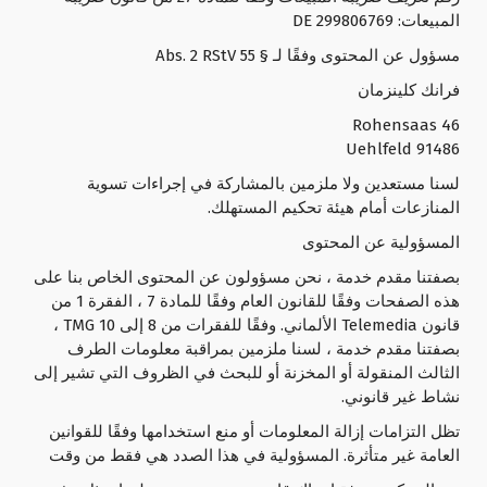
المبيعات: DE 299806769
مسؤول عن المحتوى وفقًا لـ § 55 Abs. 2 RStV
فرانك كلينزمان
Rohensaas 46
91486 Uehlfeld
لسنا مستعدين ولا ملزمين بالمشاركة في إجراءات تسوية
المنازعات أمام هيئة تحكيم المستهلك.
المسؤولية عن المحتوى
بصفتنا مقدم خدمة ، نحن مسؤولون عن المحتوى الخاص بنا على
هذه الصفحات وفقًا للقانون العام وفقًا للمادة 7 ، الفقرة 1 من
قانون Telemedia الألماني. وفقًا للفقرات من 8 إلى 10 TMG ،
بصفتنا مقدم خدمة ، لسنا ملزمين بمراقبة معلومات الطرف
الثالث المنقولة أو المخزنة أو للبحث في الظروف التي تشير إلى
نشاط غير قانوني.
تظل التزامات إزالة المعلومات أو منع استخدامها وفقًا للقوانين
العامة غير متأثرة. المسؤولية في هذا الصدد هي فقط من وقت