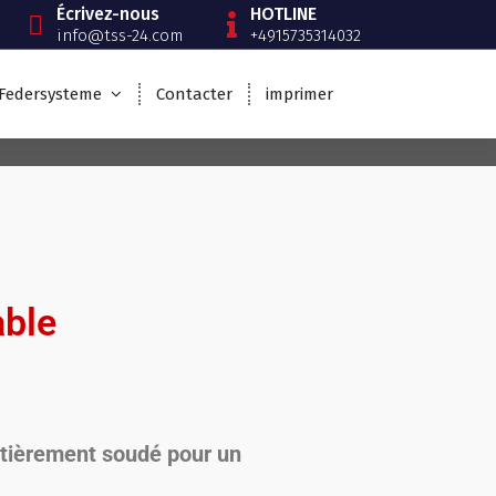
Écrivez-nous
HOTLINE
info@tss-24.com
+4915735314032
Federsysteme
Contacter
imprimer
able
ntièrement soudé pour un