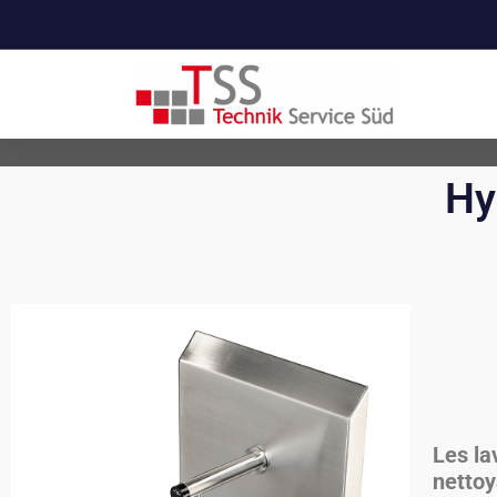
Your Health is your wealth
Hy
Les la
nettoy