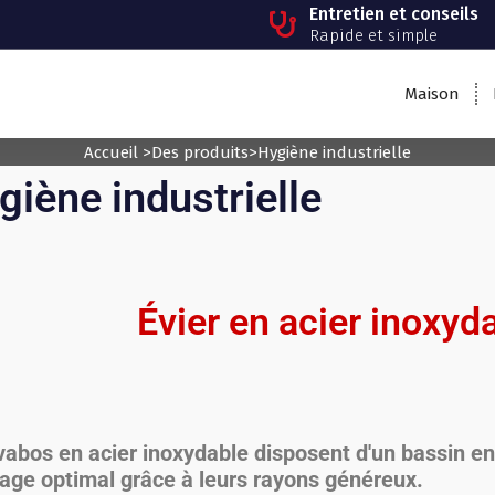
Entretien et conseils
Rapide et simple
Maison
Accueil
>
Des produits
>
Hygiène industrielle
giène industrielle
Évier en acier inoxyd
vabos en acier inoxydable disposent d'un bassin e
age optimal grâce à leurs rayons généreux.