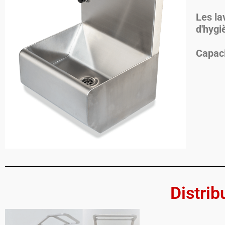
Les la
d'hygi
Capaci
Distrib