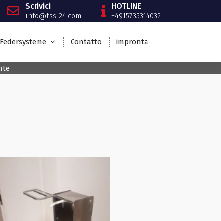
Scrivici
HOTLINE
info@tss-24.com
+4915735314032
Federsysteme
Contatto
impronta
nte