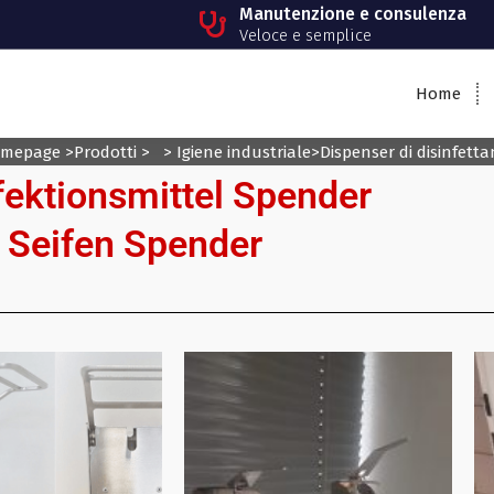
Manutenzione e consulenza
Veloce e semplice
Home
mepage
>
Prodotti
> >
Igiene industriale
>
Dispenser di disinfetta
fektionsmittel Spender
Seifen Spender