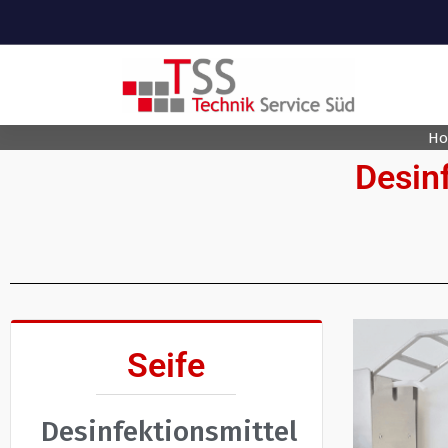
Your Health is your wealth
Ho
Desin
Seife
Desinfektionsmittel