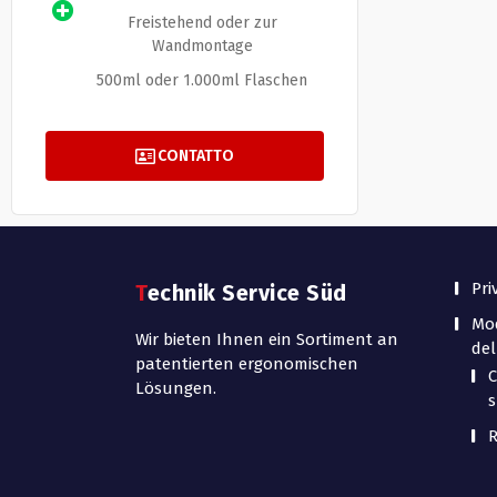
Freistehend oder zur
Wandmontage
500ml oder 1.000ml Flaschen
CONTATTO
Pri
Technik Service Süd
Mod
Wir bieten Ihnen ein Sortiment an
del
patentierten ergonomischen
C
Lösungen.
s
R