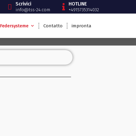
Scrivici
HOTLINE
info@tss-24.com
+4915735314032
Federsysteme
Contatto
impronta